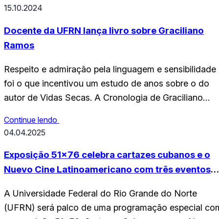
Magistério Superior e do Ensino Básico, Técnico e
15.10.2024
Tecnológico. As inscrições se iniciaram hoje e
terminam no dia 07/02. Confira o edital
Docente da UFRN lança livro sobre Graciliano
completo: EDITAL_N_006_2025_RETIFICADO_EM_27
Ramos
01 Destinatário(s): DEPARTAMENTO DE DESIGN
Respeito e admiração pela linguagem e sensibilidade
FACULDADE…
foi o que incentivou um estudo de anos sobre o do
autor de Vidas Secas. A Cronologia de Graciliano
Ramos, escrita por Marcos Falchero Falleiros,
Continue lendo
professor aposentado do Departamento de Letras
04.04.2025
(UFRN), foi lançada no mês de setembro, com o
intuito de apresentar uma apuração detalhada sobre
Exposição 51×76 celebra cartazes cubanos e o
suas obras e…
Nuevo Cine Latinoamericano com três eventos
na UFRN
A Universidade Federal do Rio Grande do Norte
(UFRN) será palco de uma programação especial co