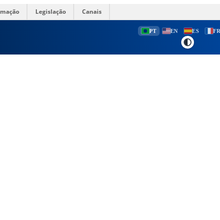
ormação
Legislação
Canais
PT
EN
ES
F