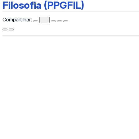
Filosofia (PPGFIL)
Filosofia (PPGFIL)
Compartilhar:
CCHLA
Centro de Ciências Humanas,
Letras e Artes
Instagram
WhatsApp
(84) 3342-2243
/
(84) 99193-6154 (WhatsApp)
secretariacchla@gmail.com
Av. Sen. Salgado Filho, 3000, Lagoa Nova, Natal/RN, CEP
59078-970.
Campus Universitário Central, Prédio Administrativo do