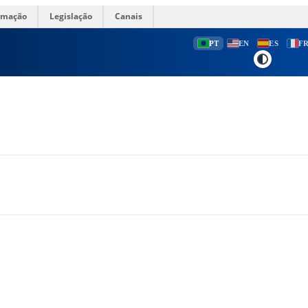
ormação
Legislação
Canais
PT
EN
ES
F