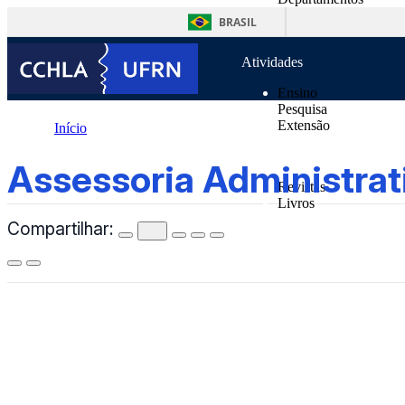
o
Unidades Suplementa
conteúdo
BRASIL
Normas
Atividades
Ensino
Pesquisa
Extensão
Início
Publicações
Assessoria Administrativa
Assessoria Administrat
Revistas
Livros
Compartilhar:
Notícias
Contatos
CCHLA
Centro de Ciências Humanas,
Letras e Artes
Instagram