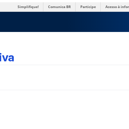
res
Simplifique!
Comunica BR
Participe
Acesso à inf
iva