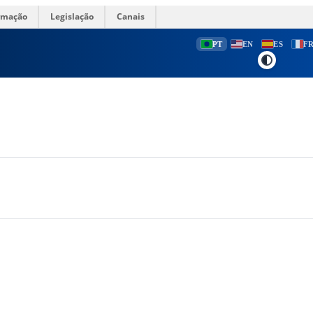
ormação
Legislação
Canais
PT
EN
ES
F