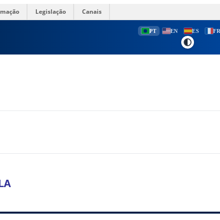
ormação
Legislação
Canais
PT
EN
ES
F
HLA