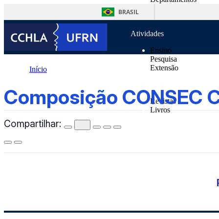
o
Unidades Suplementa
conteúdo
BRASIL
Normas
Atividades
Ensino
Pesquisa
Extensão
Início
Publicações
Composição CONSEC CCHLA
Composição CONSEC 
Revistas
Livros
Compartilhar:
Notícias
Contatos