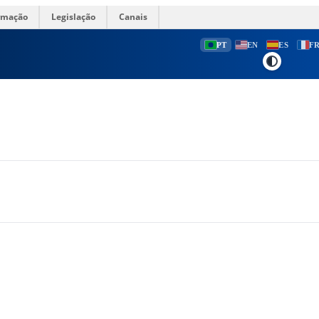
ormação
Legislação
Canais
PT
EN
ES
F