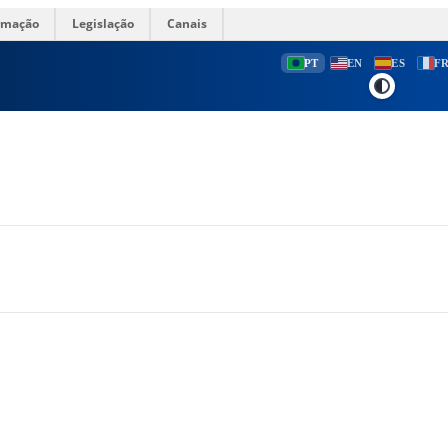
ormação
Legislação
Canais
PT
EN
ES
F