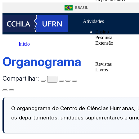
o
Unidades Suplementa
conteúdo
BRASIL
Normas
Atividades
Ensino
Pesquisa
Extensão
Início
Publicações
Organograma
Organograma
Revistas
Livros
Compartilhar:
Notícias
Contatos
O organograma do Centro de Ciências Humanas, Le
os departamentos, unidades suplementares e unid