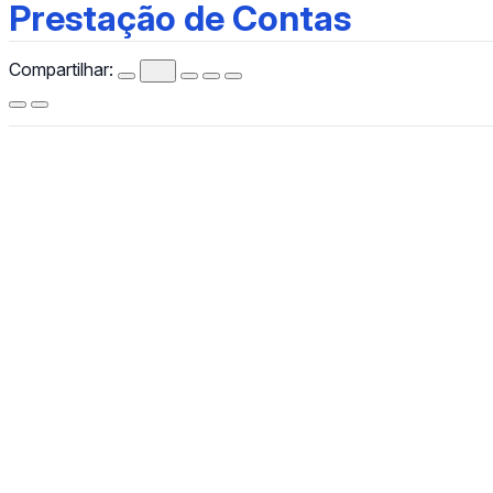
Prestação de Contas
Prestação de Contas
Compartilhar:
CCHLA
Centro de Ciências Humanas,
Letras e Artes
Instagram
WhatsApp
(84) 3342-2243
/
(84) 99193-6154 (WhatsApp)
secretariacchla@gmail.com
Av. Sen. Salgado Filho, 3000, Lagoa Nova, Natal/RN, CEP
59078-970.
Campus Universitário Central, Prédio Administrativo do