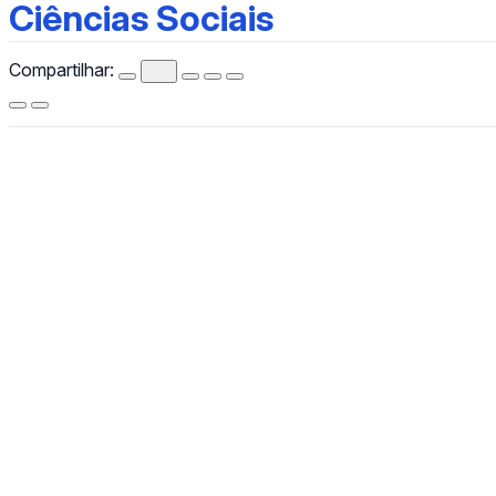
Ciências Sociais
Ciências Sociais
Compartilhar:
CCHLA
Centro de Ciências Humanas,
Letras e Artes
Instagram
WhatsApp
(84) 3342-2243
/
(84) 99193-6154 (WhatsApp)
secretariacchla@gmail.com
Av. Sen. Salgado Filho, 3000, Lagoa Nova, Natal/RN, CEP
59078-970.
Campus Universitário Central, Prédio Administrativo do