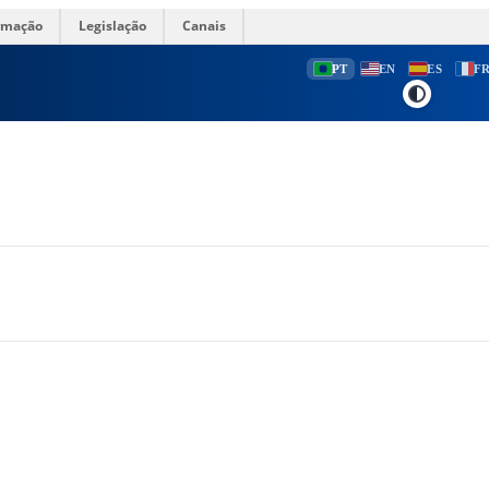
ormação
Legislação
Canais
PT
EN
ES
F