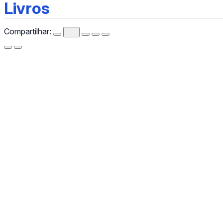
Livros
Livros
Compartilhar:
CCHLA
Centro de Ciências Humanas,
Letras e Artes
Instagram
WhatsApp
(84) 3342-2243
/
(84) 99193-6154 (WhatsApp)
secretariacchla@gmail.com
Av. Sen. Salgado Filho, 3000, Lagoa Nova, Natal/RN, CEP
59078-970.
Campus Universitário Central, Prédio Administrativo do