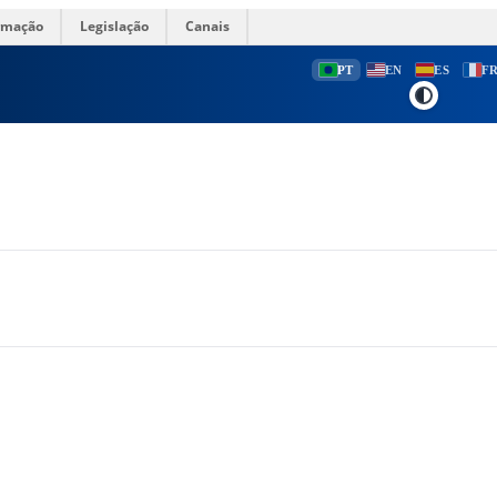
ormação
Legislação
Canais
PT
EN
ES
F