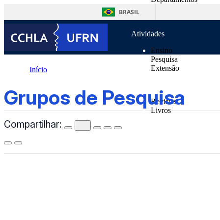
o
Unidades Suplementa
conteúdo
BRASIL
Normas
Atividades
Ensino
Pesquisa
Extensão
Início
Publicações
Grupos de Pesquisa
Grupos de Pesquisa
Revistas
Livros
Compartilhar:
Notícias
Contatos
CCHLA
Centro de Ciências Humanas,
Letras e Artes
Instagram