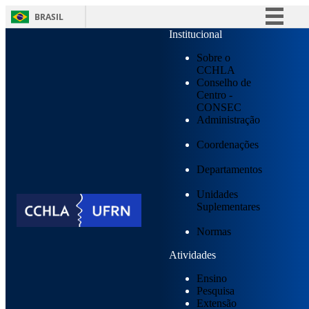
o
conteúdo
BRASIL
Institucional
Simplifique!
Sobre o
Comunica BR
CCHLA
Conselho de
Participe
Centro -
Acesso à informação
CONSEC
Administração
Legislação
Coordenações
Canais
Departamentos
Unidades
Suplementares
Normas
Atividades
Ensino
Pesquisa
Extensão