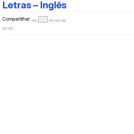
Letras – Inglês
Letras – Inglês
Compartilhar:
CCHLA
Centro de Ciências Humanas,
Letras e Artes
Instagram
WhatsApp
(84) 3342-2243
/
(84) 99193-6154 (WhatsApp)
secretariacchla@gmail.com
Av. Sen. Salgado Filho, 3000, Lagoa Nova, Natal/RN, CEP
59078-970.
Campus Universitário Central, Prédio Administrativo do