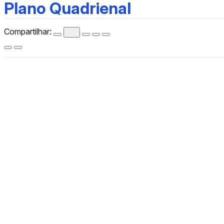
Plano Quadrienal
Plano Quadrienal
Compartilhar:
CCHLA
Centro de Ciências Humanas,
Letras e Artes
Instagram
WhatsApp
(84) 3342-2243
/
(84) 99193-6154 (WhatsApp)
secretariacchla@gmail.com
Av. Sen. Salgado Filho, 3000, Lagoa Nova, Natal/RN, CEP
59078-970.
Campus Universitário Central, Prédio Administrativo do