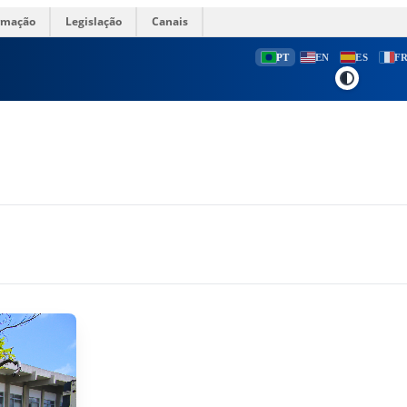
ormação
Legislação
Canais
PT
EN
ES
F