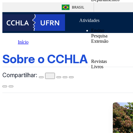
o
Unidades Suplementa
conteúdo
BRASIL
Normas
Atividades
Ensino
Pesquisa
Extensão
Início
Publicações
Sobre o CCHLA
Sobre o CCHLA
Revistas
Livros
Compartilhar:
Notícias
Contatos