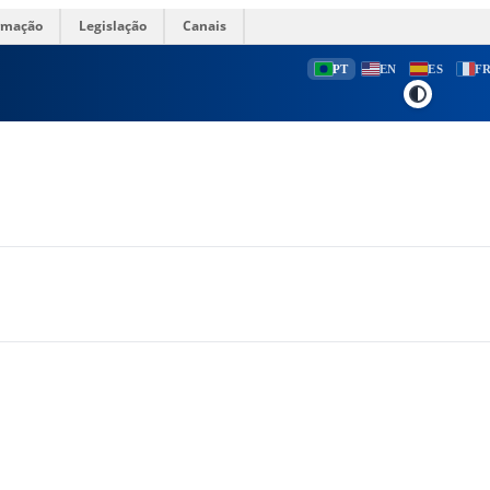
ormação
Legislação
Canais
PT
EN
ES
F