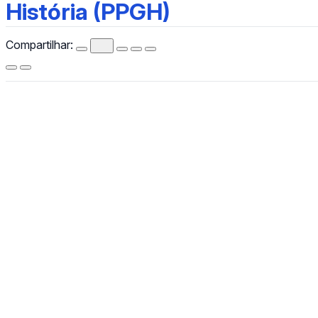
História (PPGH)
História (PPGH)
Compartilhar:
CCHLA
Centro de Ciências Humanas,
Letras e Artes
Instagram
WhatsApp
(84) 3342-2243
/
(84) 99193-6154 (WhatsApp)
secretariacchla@gmail.com
Av. Sen. Salgado Filho, 3000, Lagoa Nova, Natal/RN, CEP
59078-970.
Campus Universitário Central, Prédio Administrativo do