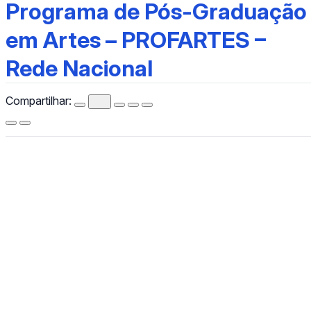
Programa de Pós-Graduação em Artes – PROFARTES – Red
Programa de Pós-Graduação
em Artes – PROFARTES –
Rede Nacional
Compartilhar:
CCHLA
Centro de Ciências Humanas,
Letras e Artes
Instagram
WhatsApp
(84) 3342-2243
/
(84) 99193-6154 (WhatsApp)
secretariacchla@gmail.com