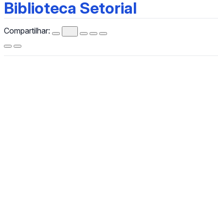
Biblioteca Setorial
Biblioteca Setorial
Compartilhar:
CCHLA
Centro de Ciências Humanas,
Letras e Artes
Instagram
WhatsApp
(84) 3342-2243
/
(84) 99193-6154 (WhatsApp)
secretariacchla@gmail.com
Av. Sen. Salgado Filho, 3000, Lagoa Nova, Natal/RN, CEP
59078-970.
Campus Universitário Central, Prédio Administrativo do