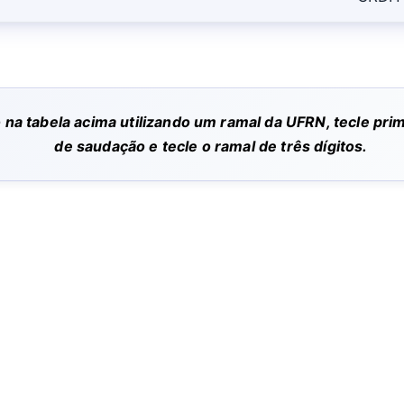
o na tabela acima utilizando um ramal da UFRN, tecle p
de saudação e tecle o ramal de três dí­gitos.
(84) 3342-2243
/
(84) 99193-6154 (WhatsApp)
secretariacchla@gmail.com