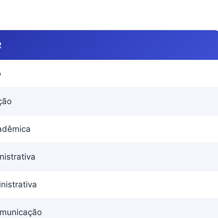
R
o
ção
adêmica
istrativa
nistrativa
omunicação