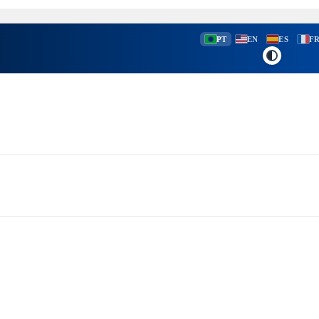
PT
EN
ES
F