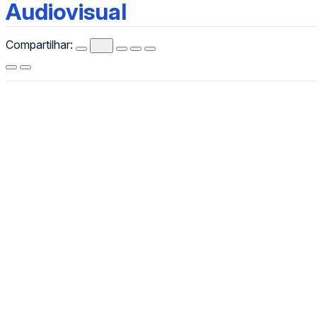
Audiovisual
Audiovisual
Compartilhar:
CCHLA
Centro de Ciências Humanas,
Letras e Artes
Instagram
WhatsApp
(84) 3342-2243
/
(84) 99193-6154 (WhatsApp)
secretariacchla@gmail.com
Av. Sen. Salgado Filho, 3000, Lagoa Nova, Natal/RN, CEP
59078-970.
Campus Universitário Central, Prédio Administrativo do