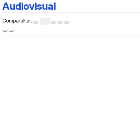
Audiovisual
Audiovisual
Compartilhar:
CCHLA
Centro de Ciências Humanas,
Letras e Artes
Instagram
WhatsApp
(84) 3342-2243
/
(84) 99193-6154 (WhatsApp)
secretariacchla@gmail.com
Av. Sen. Salgado Filho, 3000, Lagoa Nova, Natal/RN, CEP
59078-970.
Campus Universitário Central, Prédio Administrativo do