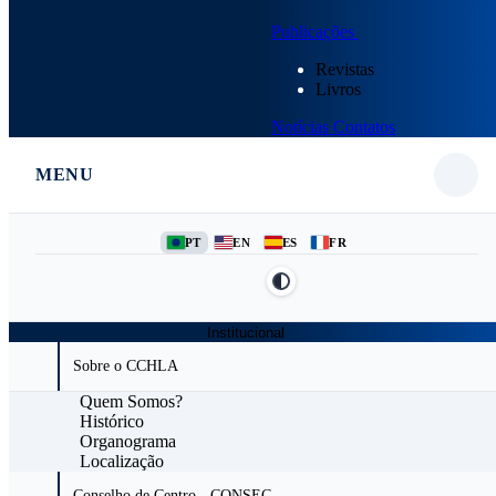
Publicações
Revistas
Livros
Notícias
Contatos
MENU
PT
EN
ES
FR
Institucional
Sobre o CCHLA
Quem Somos?
Histórico
Organograma
Localização
Conselho de Centro - CONSEC