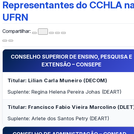
Representantes do CCHLA na UFRN
Representantes do CCHLA n
UFRN
Compartilhar:
CONSELHO SUPERIOR DE ENSINO, PESQUISA E
EXTENSÃO – CONSEPE
Titular: Lilian Carla Muneiro (DECOM)
Suplente: Regina Helena Pereira Johas (DEART)
Titular: Francisco Fabio Vieira Marcolino (DLET
Suplente: Arlete dos Santos Petry (DEART)