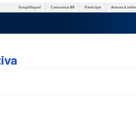
rias
Simplifique!
Comunica BR
Participe
Acesso à inf
iva