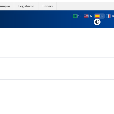
ormação
Legislação
Canais
PT
EN
ES
F