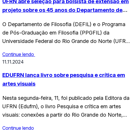
UFRN abre seleção para bolsista de extensão em
projeto sobre os 45 anos do Departamento de
Filosofia
O Departamento de Filosofia (DEFIL) e o Programa
de Pós-Graduação em Filosofia (PPGFIL) da
Universidade Federal do Rio Grande do Norte (UFRN
estão com seleção aberta para bolsista de extensão
Continue lendo
que atuará no projeto “DEFIL 45 Anos: Pensamento,
11.11.2024
Memória e Transformação”. A iniciativa é voltada à
produção e ao registro escrito e audiovisual da
EDUFRN lança livro sobre pesquisa e crítica em
memória…
artes visuais
Nesta segunda-feira, 11, foi publicado pela Editora da
UFRN (Edufrn), o livro Pesquisa e crítica em artes
visuais: conexões a partir do Rio Grande do Norte,
Paraíba e Pernambuco, organizado pela professora d
Continue lendo