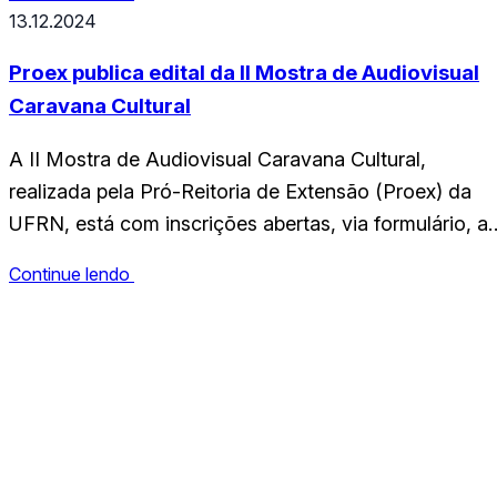
UFRN, Fabíola Alves. A publicação reúne reflexões
13.12.2024
sobre artes visuais e múltiplas linguagens, com foco
nos contextos das produções e práticas artísticas…
Proex publica edital da II Mostra de Audiovisual
Caravana Cultural
A II Mostra de Audiovisual Caravana Cultural,
realizada pela Pró-Reitoria de Extensão (Proex) da
UFRN, está com inscrições abertas, via formulário, at
o dia 31 de março de 2025. Para concorrer, os filmes
Continue lendo
precisam contar com até três minutos de duração.
Serão selecionados até 10 obras audiovisuais para a
CCHLA
mostra, que receberão verba de R$900 cada…
Centro de Ciências Humanas,
Letras e Artes
Instagram
WhatsApp
(84) 3342-2243
/
(84) 99193-6154 (WhatsApp)