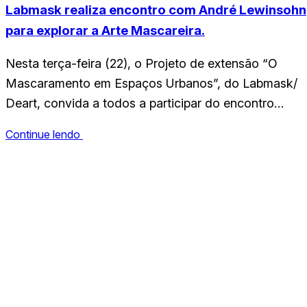
técnicos em aparelhos de algumas salas (G1, B1 e D1)
Labmask realiza encontro com André Lewinsohn
causados…
para explorar a Arte Mascareira.
Nesta terça-feira (22), o Projeto de extensão “O
Mascaramento em Espaços Urbanos”, do Labmask/
Deart, convida a todos a participar do encontro
Trajetória de Prática Mascareira, que contará com
Continue lendo
uma conversa especial com o mascareiro André
Marcelino da Silva Lewinsohn. O evento acorrerá às
CCHLA
14h30 na Sala E do Deart. Para quem ainda não
Centro de Ciências Humanas,
conhece,…
Letras e Artes
Instagram
WhatsApp
(84) 3342-2243
/
(84) 99193-6154 (WhatsApp)
secretariacchla@gmail.com