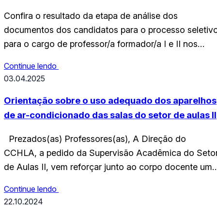
Licenciatura em Educação Intercultural Indígena
Confira o resultado da etapa de análise dos
documentos dos candidatos para o processo seletiv
para o cargo de professor/a formador/a I e II nos
componentes curriculares do curso de Licenciatura
Continue lendo
em Educação Intercultural Indígena. Confira o
03.04.2025
resultado: RESULTADO_ANLISE_DOS_DOCUMENT
Orientação sobre o uso adequado dos aparelhos
de ar-condicionado das salas do setor de aulas II
Prezados(as) Professores(as), A Direção do
CCHLA, a pedido da Supervisão Acadêmica do Seto
de Aulas II, vem reforçar junto ao corpo docente uma
importante orientação referente ao uso dos aparelho
Continue lendo
de ar-condicionado nas salas de aula do setor II.
22.10.2024
Recentemente, foram identificados problemas