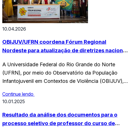
10.04.2026
OBIJUV/UFRN coordena Fórum Regional
Nordeste para atualização de diretrizes nacionai
de proteção à infância
A Universidade Federal do Rio Grande do Norte
(UFRN), por meio do Observatório da População
Infantojuvenil em Contextos de Violência (OBIJUV),
realizou nos dias 24 e 25 de março, na Unicap, em
Continue lendo
Recife, o Fórum Regional Nordeste. O encontro reuni
10.01.2025
mais de 250 participantes e integra a revisão do Plan
Decenal Nacional de Enfrentamento da…
Resultado da análise dos documentos para o
processo seletivo de professor do curso de