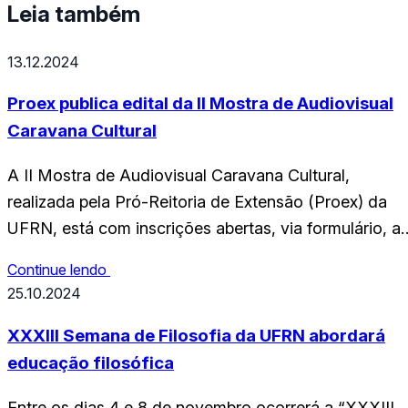
Leia também
13.12.2024
Proex publica edital da II Mostra de Audiovisual
Caravana Cultural
A II Mostra de Audiovisual Caravana Cultural,
realizada pela Pró-Reitoria de Extensão (Proex) da
UFRN, está com inscrições abertas, via formulário, at
o dia 31 de março de 2025. Para concorrer, os filmes
Continue lendo
precisam contar com até três minutos de duração.
25.10.2024
Serão selecionados até 10 obras audiovisuais para a
mostra, que receberão verba de R$900 cada…
XXXIII Semana de Filosofia da UFRN abordará
educação filosófica
Entre os dias 4 e 8 de novembro ocorrerá a “XXXIII