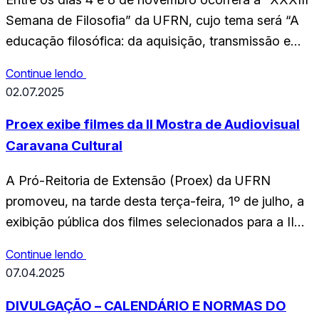
Semana de Filosofia” da UFRN, cujo tema será “A
educação filosófica: da aquisição, transmissão e
repetição criativa do exercício da Filosofia”. O evento
Continue lendo
inclui conferências de professores da UFRN e de
02.07.2025
outras instituições do país, dois mini-cursos e mais d
trinta comunicações de alunos de graduação…
Proex exibe filmes da II Mostra de Audiovisual
Caravana Cultural
A Pró-Reitoria de Extensão (Proex) da UFRN
promoveu, na tarde desta terça-feira, 1º de julho, a
exibição pública dos filmes selecionados para a II
Mostra de Audiovisual Caravana Cultural/UFRN,
Continue lendo
reunindo realizadores, convidados e a comunidade
07.04.2025
universitária em um momento de celebração da
produção audiovisual estudantil. O evento aconteceu
DIVULGAÇÃO – CALENDÁRIO E NORMAS DO