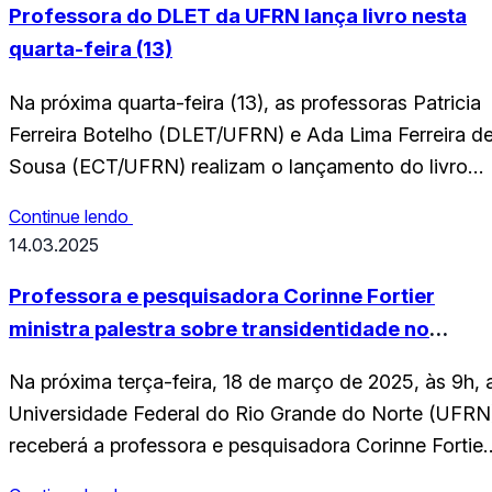
acadêmica, clínica e social da psicologia no estado,
Professora do DLET da UFRN lança livro nesta
reunindo…
quarta-feira (13)
Na próxima quarta-feira (13), as professoras Patricia
Ferreira Botelho (DLET/UFRN) e Ada Lima Ferreira d
Sousa (ECT/UFRN) realizam o lançamento do livro
“Metacognição, práticas de leitura e escrita:
Continue lendo
repensando estratégias de ensino”. O evento
14.03.2025
acontece às 18h, no Mahalila Café & Livros, em
Potilândia-Natal. A obra traz 8 capítulos escritos pelo
Professora e pesquisadora Corinne Fortier
pesquisadores do grupo “Metacognição…
ministra palestra sobre transidentidade no
mundo muçulmano na UFRN
Na próxima terça-feira, 18 de março de 2025, às 9h, 
Universidade Federal do Rio Grande do Norte (UFRN
receberá a professora e pesquisadora Corinne Fortier
(LAS-CNRS Paris) para a palestra ‘Terceiro gênero’,