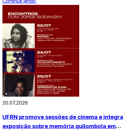
Continue lendo
pessoas trans e cirurgia transexual no mundo
muçulmano”. O evento acontecerá no auditório da
Biblioteca Central Zila Mamede (BCZM), no campus
central,…
20.07.2026
UFRN promove sessões de cinema e integra
exposição sobre memória quilombola em
Sibaúma