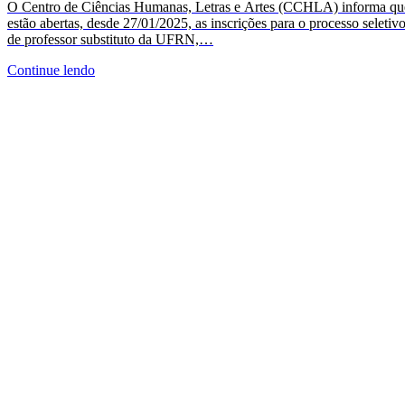
O Centro de Ciências Humanas, Letras e Artes (CCHLA) informa qu
estão abertas, desde 27/01/2025, as inscrições para o processo seletiv
de professor substituto da UFRN,…
Continue lendo
CCHLA
Centro de Ciências Humanas,
Letras e Artes
Instagram
WhatsApp
(84) 3342-2243
/
(84) 99193-6154 (WhatsApp)
secretariacchla@gmail.com
Av. Sen. Salgado Filho, 3000, Lagoa Nova, Natal/RN, CEP
59078-970.
Campus Universitário Central, Prédio Administrativo do
CCHLA.