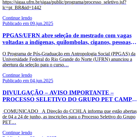
https://sigaa.ufrn.br/sigaa/public/programa/processo_seletivo.jsf?
lc=pt_BR&id=1442
Continue lendo
Publicado em 09.jun.2025
PPGAS/UFRN abre seleção de mestrado com vagas
voltadas a indígenas, quilombolas, ciganos, pessoas
trans e travestis
O Programa de Pós-Graduação em Antropologia Social (PPGAS) da
Universidade Federal do Rio Grande do Norte (UFRN) anunciou a
abertura da seleção para o curso…
Continue lendo
Publicado em 04.jun.2025
DIVULGAÇÃO – AVISO IMPORTANTE –
PROCESSO SELETIVO DO GRUPO PET CAMPO
E ÁGUA VIVA
COMUNICADO A Direção do CCHLA informa que estão abertas
de 04 a 24 de junho, as inscrições para o Processo Seletivo do Grupo
PET…
Continue lendo