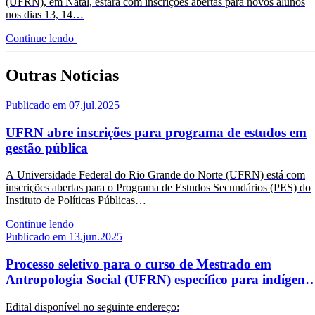
(UFRN), em Natal, estará com inscrições abertas para novos alunos
nos dias 13, 14…
Continue lendo
Outras Notícias
Publicado em 07.jul.2025
UFRN abre inscrições para programa de estudos em
gestão pública
A Universidade Federal do Rio Grande do Norte (UFRN) está com
inscrições abertas para o Programa de Estudos Secundários (PES) do
Instituto de Políticas Públicas…
Continue lendo
Publicado em 13.jun.2025
Processo seletivo para o curso de Mestrado em
Antropologia Social (UFRN) específico para indígenas
quilombolas, ciganos(as), transexuais e travestis
Edital disponível no seguinte endereço: