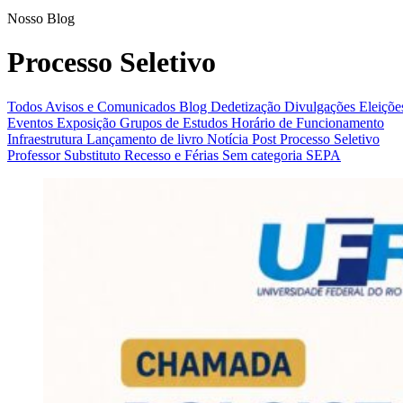
Processo Seletivo
Nosso Blog
Processo Seletivo
Todos
Avisos e Comunicados
Blog
Dedetização
Divulgações
Eleiçõe
Eventos
Exposição
Grupos de Estudos
Horário de Funcionamento
Infraestrutura
Lançamento de livro
Notícia
Post
Processo Seletivo
Professor Substituto
Recesso e Férias
Sem categoria
SEPA