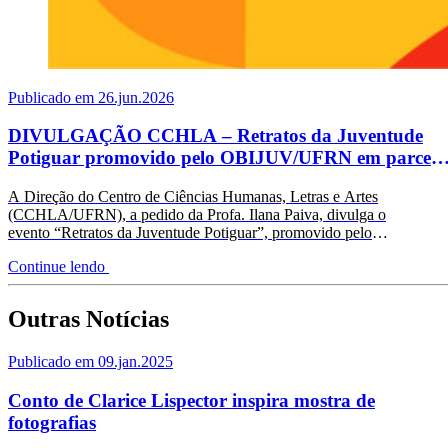
Publicado em 26.jun.2026
DIVULGAÇÃO CCHLA – Retratos da Juventude
Potiguar promovido pelo OBIJUV/UFRN em parceri
com a Agenda Jovem Fiocruz.
A Direção do Centro de Ciências Humanas, Letras e Artes
(CCHLA/UFRN), a pedido da Profa. Ilana Paiva, divulga o
evento “Retratos da Juventude Potiguar”, promovido pelo
OBIJUV/UFRN…
Continue lendo
Outras Notícias
Publicado em 09.jan.2025
Conto de Clarice Lispector inspira mostra de
fotografias