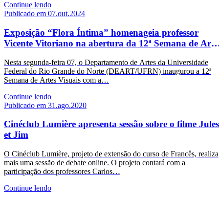
Continue lendo
Publicado em 07.out.2024
Exposição “Flora Íntima” homenageia professor
Vicente Vitoriano na abertura da 12ª Semana de Arte
Visuais
Nesta segunda-feira 07, o Departamento de Artes da Universidade
Federal do Rio Grande do Norte (DEART/UFRN) inaugurou a 12ª
Semana de Artes Visuais com a…
Continue lendo
Publicado em 31.ago.2020
Cinéclub Lumière apresenta sessão sobre o filme Jules
et Jim
O Cinéclub Lumière, projeto de extensão do curso de Francês, realiza
mais uma sessão de debate online. O projeto contará com a
participação dos professores Carlos…
Continue lendo
CCHLA