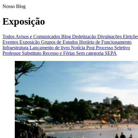
Exposição
Nosso Blog
Exposição
Todos
Avisos e Comunicados
Blog
Dedetização
Divulgações
Eleiçõe
Eventos
Exposição
Grupos de Estudos
Horário de Funcionamento
Infraestrutura
Lançamento de livro
Notícia
Post
Processo Seletivo
Professor Substituto
Recesso e Férias
Sem categoria
SEPA