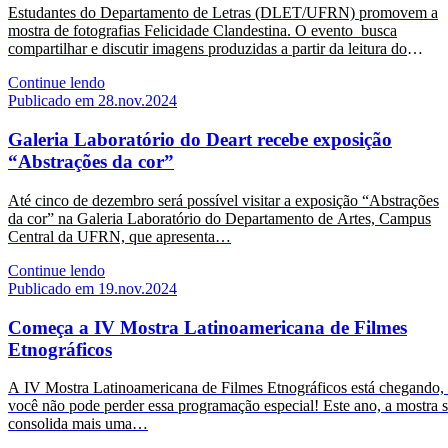
Estudantes do Departamento de Letras (DLET/UFRN) promovem a
mostra de fotografias Felicidade Clandestina. O evento busca
compartilhar e discutir imagens produzidas a partir da leitura do
conto Felicidade…
Continue lendo
Publicado em 28.nov.2024
Galeria Laboratório do Deart recebe exposição
“Abstrações da cor”
Até cinco de dezembro será possível visitar a exposição “Abstrações
da cor” na Galeria Laboratório do Departamento de Artes, Campus
Central da UFRN, que apresenta…
Continue lendo
Publicado em 19.nov.2024
Começa a IV Mostra Latinoamericana de Filmes
Etnográficos
A IV Mostra Latinoamericana de Filmes Etnográficos está chegando,
você não pode perder essa programação especial! Este ano, a mostra 
consolida mais uma…