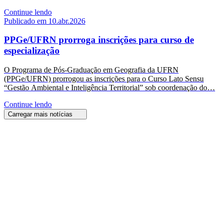
Continue lendo
Publicado em 10.abr.2026
PPGe/UFRN prorroga inscrições para curso de
especialização
O Programa de Pós-Graduação em Geografia da UFRN
(PPGe/UFRN) prorrogou as inscrições para o Curso Lato Sensu
“Gestão Ambiental e Inteligência Territorial” sob coordenação do…
Continue lendo
Carregar mais notícias
CCHLA
Centro de Ciências Humanas,
Letras e Artes
Instagram
WhatsApp
(84) 3342-2243
/
(84) 99193-6154 (WhatsApp)