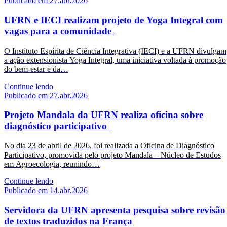
Publicado em 27.abr.2026
UFRN e IECI realizam projeto de Yoga Integral com
vagas para a comunidade
O Instituto Espírita de Ciência Integrativa (IECI) e a UFRN divulgam
a ação extensionista Yoga Integral, uma iniciativa voltada à promoção
do bem-estar e da…
Continue lendo
Publicado em 27.abr.2026
Projeto Mandala da UFRN realiza oficina sobre
diagnóstico participativo
No dia 23 de abril de 2026, foi realizada a Oficina de Diagnóstico
Participativo, promovida pelo projeto Mandala – Núcleo de Estudos
em Agroecologia, reunindo…
Continue lendo
Publicado em 14.abr.2026
Servidora da UFRN apresenta pesquisa sobre revisão
de textos traduzidos na França