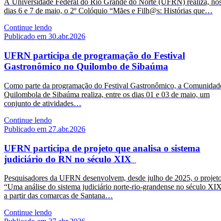
A Universidade Federal do Rio Grande do Norte (UFRN) realiza, no
dias 6 e 7 de maio, o 2º Colóquio “Mães e Filh@s: Histórias que…
Continue lendo
Publicado em 30.abr.2026
UFRN participa de programação do Festival
Gastronômico no Quilombo de Sibaúma
Como parte da programação do Festival Gastronômico, a Comunidad
Quilombola de Sibaúma realiza, entre os dias 01 e 03 de maio, um
conjunto de atividades…
Continue lendo
Publicado em 27.abr.2026
UFRN participa de projeto que analisa o sistema
judiciário do RN no século XIX
Pesquisadores da UFRN desenvolvem, desde julho de 2025, o projet
“Uma análise do sistema judiciário norte-rio-grandense no século XI
a partir das comarcas de Santana…
Continue lendo