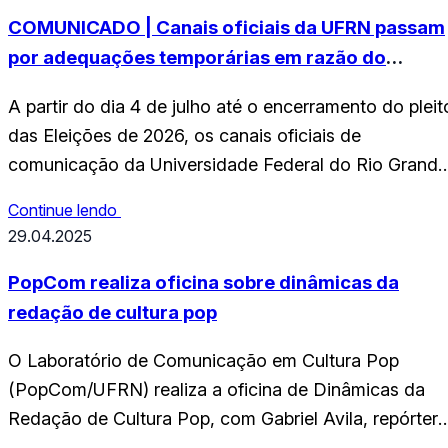
COMUNICADO | Canais oficiais da UFRN passam
por adequações temporárias em razão do
Defeso Eleitoral
A partir do dia 4 de julho até o encerramento do pleit
das Eleições de 2026, os canais oficiais de
comunicação da Universidade Federal do Rio Grande
do Norte (UFRN) estarão sob condições
Continue lendo
excepcionais, em atendimento à legislação referente
29.04.2025
ao período de Defeso Eleitoral. A medida segue
recomendações expedidas pela Advocacia-Geral da
PopCom realiza oficina sobre dinâmicas da
União (AGU) e…
redação de cultura pop
O Laboratório de Comunicação em Cultura Pop
(PopCom/UFRN) realiza a oficina de Dinâmicas da
Redação de Cultura Pop, com Gabriel Avila, repórter
sênior do Jovem Nerd e ex-integrante do portal