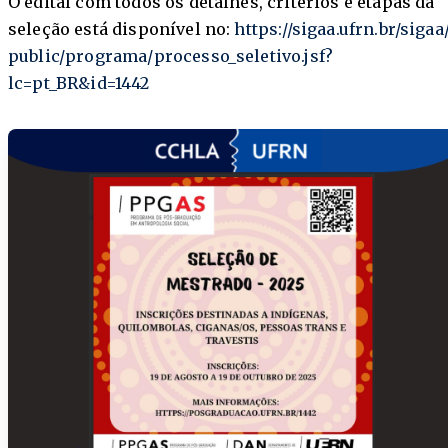
O edital com todos os detalhes, critérios e etapas da
seleção está disponível no:
https://sigaa.ufrn.br/sigaa
public/programa/processo_
seletivo.jsf?
lc=pt_BR&id=1442