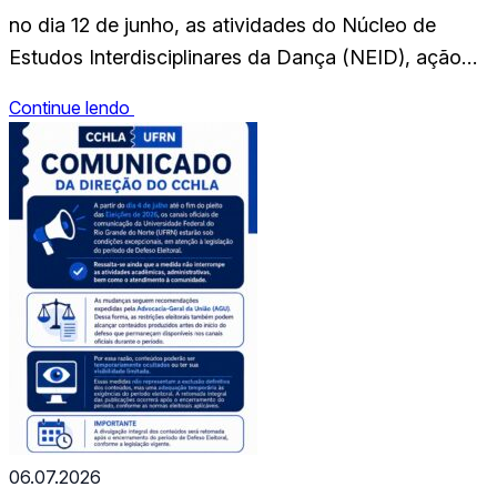
no dia 12 de junho, as atividades do Núcleo de
Estudos Interdisciplinares da Dança (NEID), ação
acadêmica integrada vinculada ao Departamento de
Continue lendo
Artes (DEART/UFRN). Os encontros acontecerão às
sextas-feiras, das 10h às 12h, no DEART/UFRN.O
núcleo é coordenado pela professora doutora Robert
Maria Zambon Maziero e…
06.07.2026