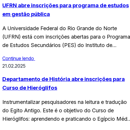
domingo dia 13 de abril de 2025 é…
UFRN abre inscrições para programa de estudos
em gestão pública
A Universidade Federal do Rio Grande do Norte
(UFRN) está com inscrições abertas para o Program
de Estudos Secundários (PES) do Instituto de
Políticas Públicas (IPP). A iniciativa é voltada a
Continue lendo
estudantes e profissionais interessados em formação
21.02.2025
introdutória na área de gestão pública, com cursos
gratuitos e emissão de certificado. O programa
Departamento de História abre inscrições para
oferece duas trilhas…
Curso de Hieróglifos
Instrumentalizar pesquisadores na leitura e tradução
do Egito Antigo. Este é o objetivo do Curso de
Hieróglifos: aprendendo e praticando o Egípcio Médi
(Nível I), oferecido pelo Departamento de História, d