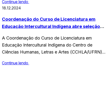
Continue lendo
Centro de Ciências Humanas, Letras e Arte (CCHLA)
18.12.2024
As inscrições estarão disponíveis até o dia 16 de
Março, através do Sigaa. O Antigo Egito foi uma…
Coordenação do Curso de Licenciatura em
Educação Intercultural Indígena abre seleção
para professores formadores
A Coordenação do Curso de Licenciatura em
Educação Intercultural Indígena do Centro de
Ciências Humanas, Letras e Artes (CCHLA/UFRN)
torna público o processo seletivo para o cargo de
Continue lendo
Professor Formador I e II para atuar nos
componentes curriculares do curso. O processo
CCHLA
destina-se ao preenchimento de 7 vagas e à
Centro de Ciências Humanas,
formação de cadastro de reserva…
Letras e Artes
Instagram
WhatsApp