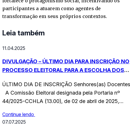
fortalece o protagonismo social, incentivando os
participantes a atuarem como agentes de
transformação em seus próprios contextos.
Leia também
11.04.2025
DIVULGAÇÃO – ÚLTIMO DIA PARA INSCRIÇÃO NO
PROCESSO ELEITORAL PARA A ESCOLHA DOS
REPRESENTANTES DOCENTES DO CCHLA NA
ÚLTIMO DIA DE INSCRIÇÃO Senhores(as) Docentes
CPPD
A Comissão Eleitoral designada pela Portaria nº
44/2025-CCHLA (13.00), de 02 de abril de 2025,
publicada no Boletim de Serviço nº 061/2025, em 03
Continue lendo
de abril de 2025, no uso de suas competências,
07.07.2025
informa-lhes o calendário eleitoral e reforça, que