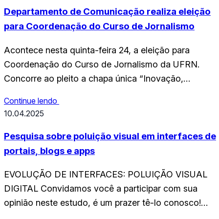
para submissão de propostas de comunicação…
Departamento de Comunicação realiza eleição
para Coordenação do Curso de Jornalismo
Acontece nesta quinta-feira 24, a eleição para
Coordenação do Curso de Jornalismo da UFRN.
Concorre ao pleito a chapa única “Inovação,
Democracia, Eficiência e Igualdade”. A chapa é
Continue lendo
composta pelos professores Francisco de Assis
10.04.2025
Duarte Guimarães e Valquíria Aparecida Passos
Kneipp, ambos do Departamento de Comunicação
Pesquisa sobre poluição visual em interfaces de
(Decom/CCHLA). A votação ocorrerá pela plataform
portais, blogs e apps
SigEleição, da UFRN,…
EVOLUÇÃO DE INTERFACES: POLUIÇÃO VISUAL
DIGITAL Convidamos você a participar com sua
opinião neste estudo, é um prazer tê-lo conosco!
Trata-se de uma pesquisa sobre poluição visual em