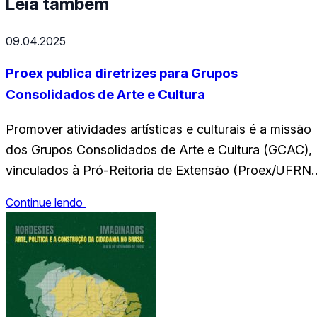
Leia também
09.04.2025
Proex publica diretrizes para Grupos
Consolidados de Arte e Cultura
Promover atividades artísticas e culturais é a missão
dos Grupos Consolidados de Arte e Cultura (GCAC),
vinculados à Pró-Reitoria de Extensão (Proex/UFRN)
Atualmente, a Universidade conta com 22 GCAC, qu
Continue lendo
atuam em áreas como dança e teatro. Para estimular
a criação e o funcionamento contínuo desses grupos
a Proex divulgou uma nova portaria, atualizando as
diretrizes…