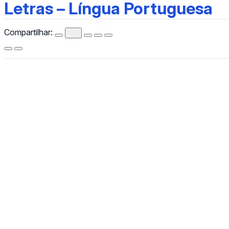
Letras – Língua Portuguesa
Letras – Língua Portuguesa
Compartilhar:
CCHLA
Centro de Ciências Humanas,
Letras e Artes
Instagram
WhatsApp
(84) 3342-2243
/
(84) 99193-6154 (WhatsApp)
secretariacchla@gmail.com
Av. Sen. Salgado Filho, 3000, Lagoa Nova, Natal/RN, CEP
59078-970.
Campus Universitário Central, Prédio Administrativo do