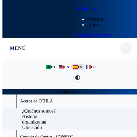
Publicaciones
Revistas
Libros
Noticias
Contactos
MENÚ
PT
EN
ES
FR
Institucional
Acerca de CCHLA
¿Quiénes somos?
Historia
organigrama
Ubicación
Consejo de Centro - CONSEC