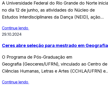
A Universidade Federal do Rio Grande do Norte inicia
no dia 12 de junho, as atividades do Núcleo de
Estudos Interdisciplinares da Dança (NEID), ação
acadêmica integrada vinculada ao Departamento de
Continue lendo
Artes (DEART/UFRN). Os encontros acontecerão às
29.10.2024
sextas-feiras, das 10h às 12h, no DEART/UFRN.O
núcleo é coordenado pela professora doutora Robert
Ceres abre seleção para mestrado em Geografia
Maria Zambon Maziero e…
O Programa de Pós-Graduação em
Geografia (Geoceres/UFRN), vinculado ao Centro de
Ciências Humanas, Letras e Artes (CCHLA/UFRN) e
ao Centro de Ensino Superior do Seridó
Continue lendo
(Ceres/UFRN), está com edital aberto para seleção d
novos discentes. O ingresso ocorre no semestre
CCHLA
2025.1. São ofertadas 30 vagas para mestrado,
Centro de Ciências Humanas,
realizado na modalidade presencial, em Caicó/RN. O
Letras e Artes