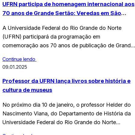
UFRN participa de homenagem internacional aos
70 anos de Grande Sertão: Veredas em São
Tomé e Príncipe
A Universidade Federal do Rio Grande do Norte
(UFRN) participará da programação em
comemoração aos 70 anos de publicação de Grande
Sertão: Veredas, de João Guimarães Rosa. O
Continue lendo
encontro será realizado no dia 30 de junho, às 14h30
09.01.2025
no Instituto Guimarães Rosa São Tomé, em São Tom
e Príncipe, com entrada gratuita. Promovida pelo
Professor da UFRN lança livros sobre história e
Instituto…
cultura de museus
No próximo dia 10 de janeiro, o professor Helder do
Nascimento Viana, do Departamento de História da
Universidade Federal do Rio Grande do Norte
(UFRN), realizará o lançamento de duas importantes