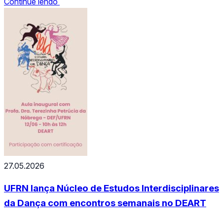
Continue lendo
obras acadêmicas: “Museu Câmara Cascudo: uma
história sobre a produção científica e cultural e a açã
cultural em museus (1960-1990)” e “Os usos do…
27.05.2026
UFRN lança Núcleo de Estudos Interdisciplinares
da Dança com encontros semanais no DEART