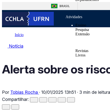
o
Unidades Suplementa
conteúdo
BRASIL
Normas
Atividades
Ensino
Pesquisa
Extensão
Início
Publicações
Notícia
Notícia
Revistas
Alerta sobre os riscos das praias potiguares
Livros
Notícias
Contatos
Alerta sobre os risc
Por
Tobias Rocha
·
10/01/2025 13h51
·
3 min de leitur
Compartilhar: