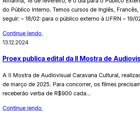
Amanhã, 18 de fevereiro, é o dia para o Público Exte
do Público Interno. Temos cursos de Inglês, Francês, 
seguir: – 18/02: para o público externo à UFRN – 19
Continue lendo
13.12.2024
Proex publica edital da II Mostra de Audiovi
A II Mostra de Audiovisual Caravana Cultural, realiza
de março de 2025. Para concorrer, os filmes precisa
receberão verba de R$900 cada…
Continue lendo
CCHLA
Centro de Ciências Humanas,