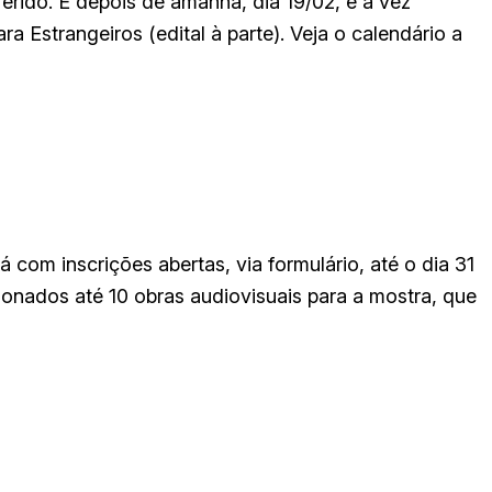
erido. E depois de amanhã, dia 19/02, é a vez
a Estrangeiros (edital à parte). Veja o calendário a
 com inscrições abertas, via formulário, até o dia 31
ionados até 10 obras audiovisuais para a mostra, que