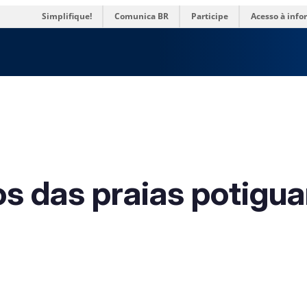
res
Simplifique!
Comunica BR
Participe
Acesso à inf
os das praias potigu
a