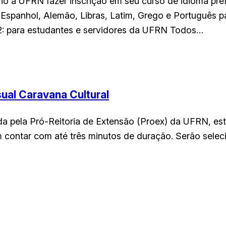
rno à UFRN fazer inscrição em seu curso de idioma pref
Espanhol, Alemão, Libras, Latim, Grego e Português par
/02: para estudantes e servidores da UFRN Todos…
sual Caravana Cultural
da pela Pró-Reitoria de Extensão (Proex) da UFRN, está
m contar com até três minutos de duração. Serão selec