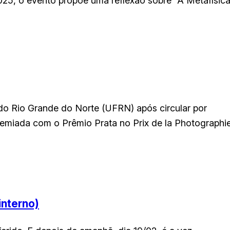
 2025, o evento propõe uma reflexão sobre “A Metafísic
 do Rio Grande do Norte (UFRN) após circular por
, premiada com o Prêmio Prata no Prix de la Photographie
interno)