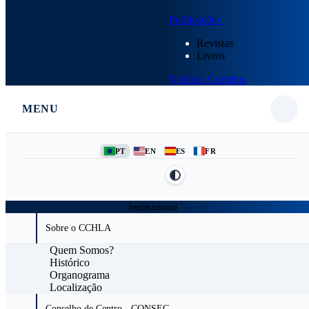
Publicações
Revistas
Livros
Notícias
Contatos
MENU
PT
EN
ES
FR
Institucional
Sobre o CCHLA
Quem Somos?
Histórico
Organograma
Localização
Conselho de Centro - CONSEC