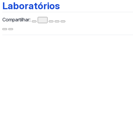
Laboratórios
Laboratórios
Compartilhar:
CCHLA
Centro de Ciências Humanas,
Letras e Artes
Instagram
WhatsApp
(84) 3342-2243
/
(84) 99193-6154 (WhatsApp)
secretariacchla@gmail.com
Av. Sen. Salgado Filho, 3000, Lagoa Nova, Natal/RN, CEP
59078-970.
Campus Universitário Central, Prédio Administrativo do