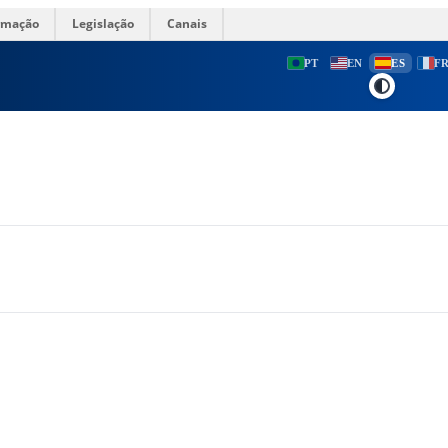
ormação
Legislação
Canais
PT
EN
ES
F