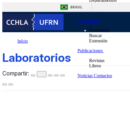
Departamentos
contenido
Unidades Suplementa
BRASIL
Normas
Actividades
Enseñanza
Buscar
Extensión
Início
Publicaciones
Laboratorios
Laboratorios
Revistas
Libros
Compartir:
Noticias
Contactos
CCHLA
Centro de Ciências Humanas,
Letras e Artes
Instagram