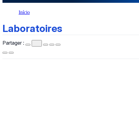
Início
Laboratoires
Laboratoires
Partager :
CCHLA
Centro de Ciências Humanas,
Letras e Artes
Instagram
WhatsApp
(84) 3342-2243
/
(84) 99193-6154 (WhatsApp)
secretariacchla@gmail.com
Av. Sen. Salgado Filho, 3000, Lagoa Nova, Natal/RN, CEP