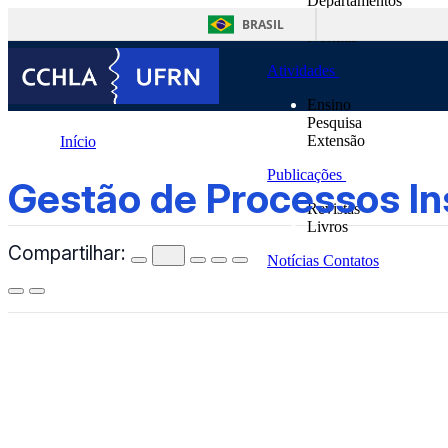
Departamentos
o
Unidades Suplementa
conteúdo
BRASIL
Normas
Atividades
Ensino
Pesquisa
Extensão
Início
Publicações
Gestão de Processos Institucionais (PPGPI)
Gestão de Processos Ins
Revistas
Livros
Compartilhar:
Notícias
Contatos
CCHLA
Centro de Ciências Humanas,
Letras e Artes
Instagram