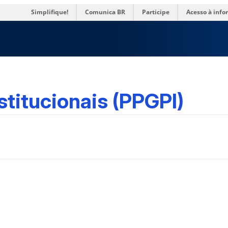
res
Simplifique!
Comunica BR
Participe
Acesso à inf
titucionais (PPGPI)