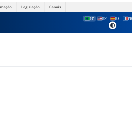
ormação
Legislação
Canais
PT
EN
ES
F