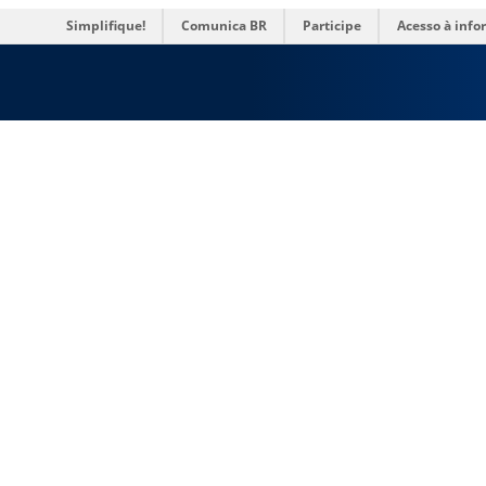
rias
Simplifique!
Comunica BR
Participe
Acesso à inf