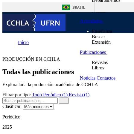
Departamentos
contenido
Unidades Suplementa
BRASIL
Normas
Actividades
Enseñanza
Buscar
Extensión
Início
Publicaciones
Publicaciones
PRODUCCIÓN EN CCHLA
Revistas
Libros
Todas las publicaciones
Noticias
Contactos
Explora toda la producción académica de CCHLA
Filtrar por tipo:
Todo
Periódico
(1)
Revista
(1)
Clasificar:
Periódico
2025