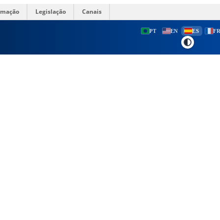
ormação
Legislação
Canais
PT
EN
ES
F