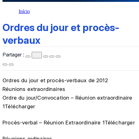
Início
Ordres du jour et procès-verbaux
Ordres du jour et procès-
verbaux
Partager :
Ordres du jour et procès-verbaux de 2012
Réunions extraordinaires
Ordre du jour/Convocation – Réunion extraordinaire
1Télécharger
Procès-verbal – Réunion Extraordinaire 1Télécharger
Réunions ordinaires