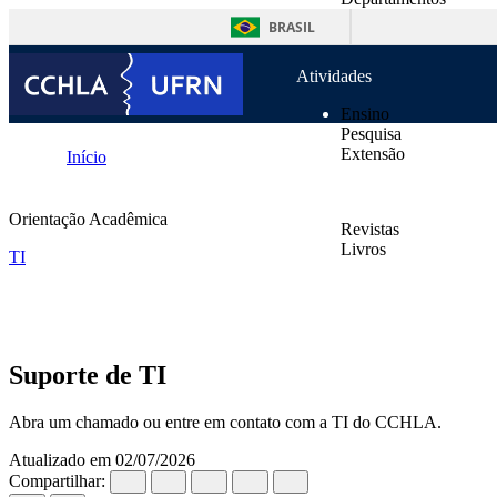
o
Unidades Suplementa
conteúdo
BRASIL
Normas
Atividades
Ensino
Pesquisa
Extensão
Início
Publicações
Todas as Orientações
Orientação Acadêmica
Revistas
TI
Livros
TI
Suporte de TI
Notícias
Contatos
Suporte de TI
Abra um chamado ou entre em contato com a TI do CCHLA.
Atualizado em 02/07/2026
Compartilhar: