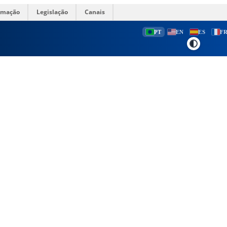
ormação
Legislação
Canais
PT
EN
ES
F