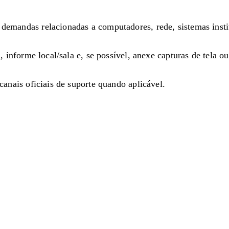
andas relacionadas a computadores, rede, sistemas instituci
 informe local/sala e, se possível, anexe capturas de tela o
anais oficiais de suporte quando aplicável.
(84) 3342-2243
/
(84) 99193-6154 (WhatsApp)
secretariacchla@gmail.com