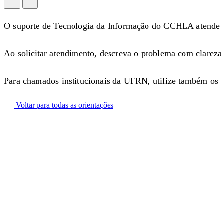
O suporte de Tecnologia da Informação do CCHLA atende dem
Ao solicitar atendimento, descreva o problema com clareza,
Para chamados institucionais da UFRN, utilize também os c
Voltar para todas as orientações
CCHLA
Centro de Ciências Humanas,
Letras e Artes
Instagram
WhatsApp