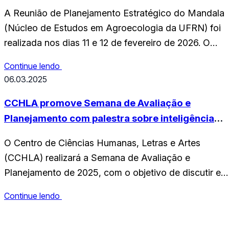
A Reunião de Planejamento Estratégico do Mandala
(Núcleo de Estudos em Agroecologia da UFRN) foi
realizada nos dias 11 e 12 de fevereiro de 2026. O
encontro reuniu instituições e coletivos parceiros do
Continue lendo
Mandala com o objetivo de discutir os objetivos e
06.03.2025
metas que irão orientar as ações do núcleo ao longo
do ano de…
CCHLA promove Semana de Avaliação e
Planejamento com palestra sobre inteligência
artificial
O Centro de Ciências Humanas, Letras e Artes
(CCHLA) realizará a Semana de Avaliação e
Planejamento de 2025, com o objetivo de discutir e
aprimorar ações acadêmicas. O evento ocorrerá dia 1
Continue lendo
de março, reunindo discentes e docentes para
debates importantes sobre o futuro da educação e d
CCHLA