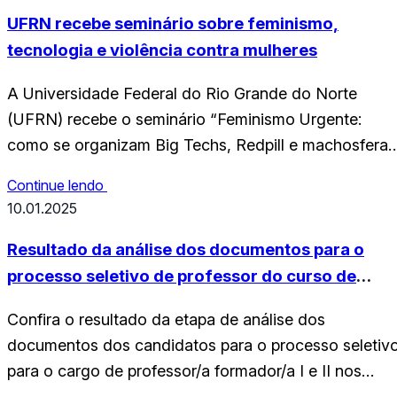
UFRN recebe seminário sobre feminismo,
tecnologia e violência contra mulheres
A Universidade Federal do Rio Grande do Norte
(UFRN) recebe o seminário “Feminismo Urgente:
como se organizam Big Techs, Redpill e machosfera
na exploração e ódio às mulheres”, que será realizad
Continue lendo
no dia 06 de maio (quarta-feira), no auditório do
10.01.2025
Departamento de Comunicação (DECOM), às 18h. A
atividade contará com duas palestrantes externas.
Resultado da análise dos documentos para o
Bruna Camila…
processo seletivo de professor do curso de
Licenciatura em Educação Intercultural Indígena
Confira o resultado da etapa de análise dos
documentos dos candidatos para o processo seletiv
para o cargo de professor/a formador/a I e II nos
componentes curriculares do curso de Licenciatura