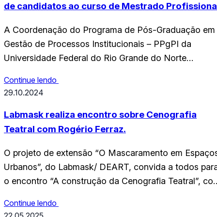
de candidatos ao curso de Mestrado Profissiona
A Coordenação do Programa de Pós-Graduação em
Gestão de Processos Institucionais – PPgPI da
Universidade Federal do Rio Grande do Norte
(UFRN), no uso de suas atribuições legais e
Continue lendo
estatutárias com base nas disposições regimentais d
29.10.2024
UFRN, na Resolução n.o 008/2022 do Conselho de
Ensino, Pesquisa e Extensão, e respeitando as demai
Labmask realiza encontro sobre Cenografia
normas vigentes, torna…
Teatral com Rogério Ferraz.
O projeto de extensão “O Mascaramento em Espaço
Urbanos”, do Labmask/ DEART, convida a todos par
o encontro “A construção da Cenografia Teatral”, co
Rogério Ferraz, que acontece hoje (29), às 14h30. A
Continue lendo
atividade consiste em uma conversa com o ator,
22.05.2025